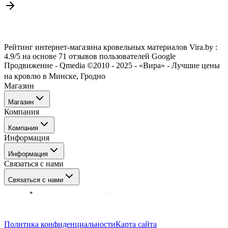
Рейтинг интернет-магазина кровельных материалов Vira.by :
4.9/5 на основе 71 отзывов пользователей Google
Продвижение - Qmedia ©2010 - 2025 - «Вира» - Лучшие цены
на кровлю в Минске, Гродно
Магазин
Магазин
Компания
Каталог
Компания
Акции
Информация
Услуги
О нас
Информация
Отзывы о нас
Связаться с нами
Блог/Статьи
Оплата
Гродно
Связаться с нами
Доставка
Гарантия на товар
Вопрос-ответ
+375 29 788-12-34
Политика конфиденциальности
Карта сайта