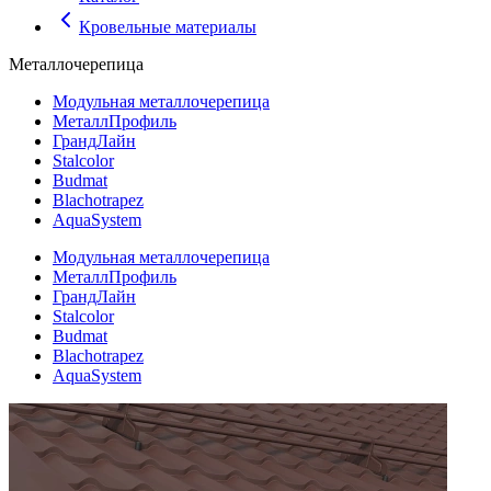
Кровельные материалы
Металлочерепица
Модульная металлочерепица
МеталлПрофиль
ГрандЛайн
Stalcolor
Budmat
Blachotrapez
AquaSystem
Модульная металлочерепица
МеталлПрофиль
ГрандЛайн
Stalcolor
Budmat
Blachotrapez
AquaSystem