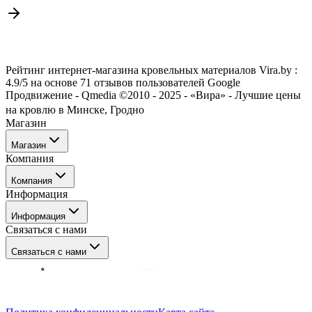
Рейтинг интернет-магазина кровельных материалов Vira.by :
4.9/5 на основе 71 отзывов пользователей Google
Продвижение - Qmedia ©2010 - 2025 - «Вира» - Лучшие цены
на кровлю в Минске, Гродно
Магазин
Магазин
Компания
Каталог
Компания
Акции
Информация
Услуги
О нас
Информация
Отзывы о нас
Связаться с нами
Блог/Статьи
Оплата
Гродно
Связаться с нами
Доставка
Гарантия на товар
Вопрос-ответ
+375 29 788-12-34