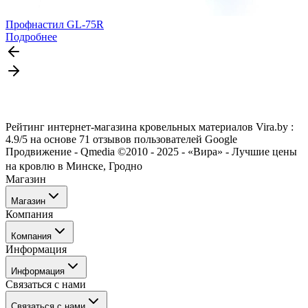
Профнастил GL-75R
Подробнее
Рейтинг интернет-магазина кровельных материалов Vira.by :
4.9/5 на основе 71 отзывов пользователей Google
Продвижение - Qmedia ©2010 - 2025 - «Вира» - Лучшие цены
на кровлю в Минске, Гродно
Магазин
Магазин
Компания
Каталог
Компания
Акции
Информация
Услуги
О нас
Информация
Отзывы о нас
Связаться с нами
Блог/Статьи
Оплата
Гродно
Связаться с нами
Доставка