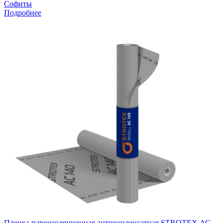
Софиты
Подробнее
Пленка пароизоляционная антиконденсатная STROTEX АС