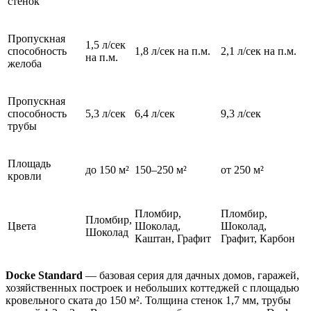
стенок
Пропускная
1,5 л/сек
способность
1,8 л/сек на п.м.
2,1 л/сек на п.м.
на п.м.
желоба
Пропускная
способность
5,3 л/сек
6,4 л/сек
9,3 л/сек
трубы
Площадь
до 150 м²
150–250 м²
от 250 м²
кровли
Пломбир,
Пломбир,
Пломбир,
Цвета
Шоколад,
Шоколад,
Шоколад
Каштан, Графит
Графит, Карбон
Docke Standard
— базовая серия для дачных домов, гаражей,
хозяйственных построек и небольших коттеджей с площадью
кровельного ската до 150 м². Толщина стенок 1,7 мм, трубы