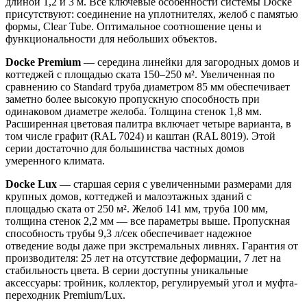
длиной 1,2 и 3 м. Все ключевые особенности системы Docke
присутствуют: соединение на уплотнителях, желоб с памятью
формы, Clear Tube. Оптимальное соотношение цены и
функциональности для небольших объектов.
Docke Premium
— середина линейки для загородных домов и
коттеджей с площадью ската 150–250 м². Увеличенная по
сравнению со Standard труба диаметром 85 мм обеспечивает
заметно более высокую пропускную способность при
одинаковом диаметре желоба. Толщина стенок 1,8 мм.
Расширенная цветовая палитра включает четыре варианта, в
том числе графит (RAL 7024) и каштан (RAL 8019). Этой
серии достаточно для большинства частных домов
умеренного климата.
Docke Lux
— старшая серия с увеличенными размерами для
крупных домов, коттеджей и малоэтажных зданий с
площадью ската от 250 м². Желоб 141 мм, труба 100 мм,
толщина стенок 2,2 мм — все параметры выше. Пропускная
способность трубы 9,3 л/сек обеспечивает надежное
отведение воды даже при экстремальных ливнях. Гарантия от
производителя: 25 лет на отсутствие деформации, 7 лет на
стабильность цвета. В серии доступны уникальные
аксессуары: тройник, коллектор, регулируемый угол и муфта-
переходник Premium/Lux.