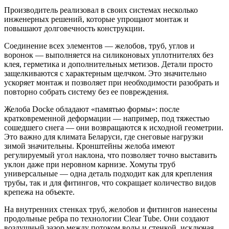
Производитель реализовал в своих системах несколько
инженерных решений, которые упрощают монтаж и
повышают долговечность конструкции.
Соединение всех элементов — желобов, труб, углов и
воронок — выполняется на силиконовых уплотнителях без
клея, герметика и дополнительных метизов. Детали просто
защелкиваются с характерным щелчком. Это значительно
ускоряет монтаж и позволяет при необходимости разобрать и
повторно собрать систему без ее повреждения.
Желоба Docke обладают «памятью формы»: после
кратковременной деформации — например, под тяжестью
сошедшего снега — они возвращаются к исходной геометрии.
Это важно для климата Беларуси, где снеговые нагрузки
зимой значительны. Кронштейны желоба имеют
регулируемый угол наклона, что позволяет точно выставить
уклон даже при неровном карнизе. Хомуты труб
универсальные — одна деталь подходит как для крепления
трубы, так и для фитингов, что сокращает количество видов
крепежа на объекте.
На внутренних стенках труб, желобов и фитингов нанесены
продольные ребра по технологии Clear Tube. Они создают
воздушный зазор между потоком воды и стенкой, исключая